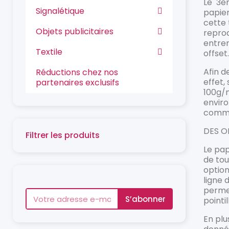
Le 3èm
Signalétique
papier
cette 
Objets publicitaires
reprod
entre
Textile
offset.
Afin d
Réductions chez nos
effet,
partenaires exclusifs
100g/m
enviro
comme 
DES O
Filtrer les produits
Le pap
de tou
option
ligne 
permet
S’abonner
pointi
En plu