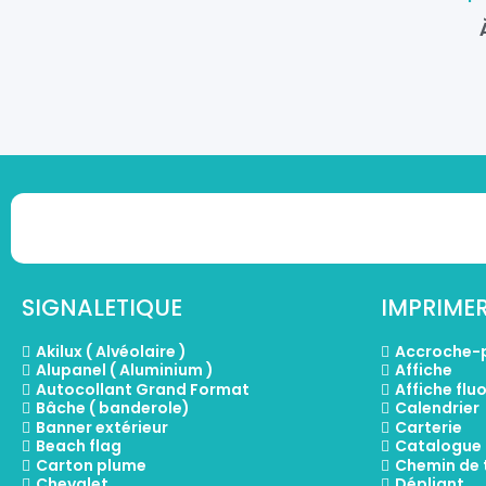
SIGNALETIQUE
IMPRIMER
Akilux ( Alvéolaire )
Accroche-
Alupanel ( Aluminium )
Affiche
Autocollant Grand Format
Affiche flu
Bâche ( banderole)
Calendrier
Banner extérieur
Carterie
Beach flag
Catalogue
Carton plume
Chemin de t
Chevalet
Dépliant