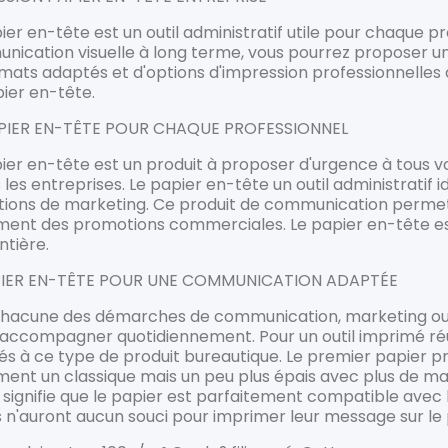
ier en-tête est un outil administratif utile pour chaque p
ication visuelle à long terme, vous pourrez proposer un
rmats adaptés et d'options d'impression professionnell
ier en-tête.
PIER EN-TÊTE POUR CHAQUE PROFESSIONNEL
ier en-tête est un produit à proposer d'urgence à tous vo
 les entreprises. Le papier en-tête un outil administratif
ions de marketing. Ce produit de communication permet de
ment des promotions commerciales. Le papier en-tête 
ntière.
PIER EN-TÊTE POUR UNE COMMUNICATION ADAPTÉE
chacune des démarches de communication, marketing ou 
 accompagner quotidiennement. Pour un outil imprimé ré
s à ce type de produit bureautique. Le premier papier pr
ent un classique mais un peu plus épais avec plus de main
" signifie que le papier est parfaitement compatible avec 
s n'auront aucun souci pour imprimer leur message sur le