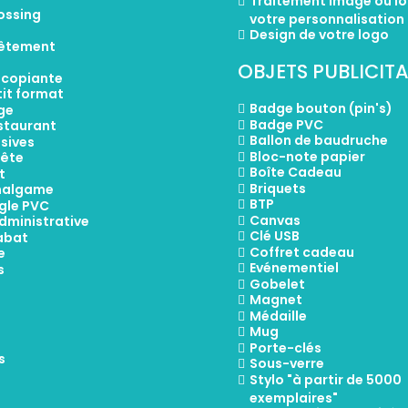
Traitement image ou l
ossing
votre personnalisation
Design de votre logo
vêtement
OBJETS PUBLICITA
ocopiante
it format
Badge bouton (pin's)
ge
Badge PVC
staurant
Ballon de baudruche
sives
Bloc-note papier
tête
Boîte Cadeau
t
Briquets
malgame
BTP
ègle PVC
Canvas
dministrative
Clé USB
abat
Coffret cadeau
e
Evénementiel
s
Gobelet
Magnet
Médaille
Mug
Porte-clés
s
Sous-verre
Stylo "à partir de 5000
exemplaires"