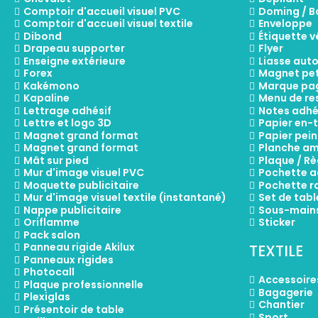
Comptoir d'accueil visuel PVC
Doming / B
Comptoir d'accueil visuel textile
Enveloppe
Dibond
Étiquette 
Drapeau supporter
Flyer
Enseigne extérieure
Liasse aut
Forex
Magnet pet
Kakémono
Marque pa
Kapaline
Menu de re
Lettrage adhésif
Notes adhé
Lettre et logo 3D
Papier en-
Magnet grand format
Papier pein
Magnet grand format
Planche a
Mât sur pied
Plaque / R
Mur d'image visuel PVC
Pochette a
Moquette publicitaire
Pochette r
Mur d'image visuel textile (instantané)
Set de tabl
Nappe publicitaire
Sous-main
Oriflamme
Sticker
Pack salon
Panneau rigide Akilux
TEXTILE
Panneaux rigides
Photocall
Accessoire
Plaque professionnelle
Bagagerie
Plexiglas
Chantier
Présentoir de table
Sport