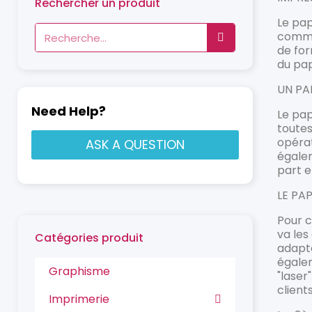
Rechercher un produit
Le pap
commun
de fo
du pap
UN PA
Need Help?
Le pap
toutes
opérat
ASK A QUESTION
égale
part e
LE PA
Pour 
va les
Catégories produit
adapté
égalem
Graphisme
"laser
client
Imprimerie