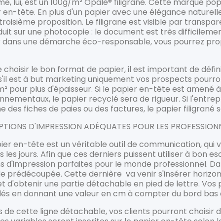
e, lui, est un 100g/m² Opale® filigrané. Cette marque pop
 en-tête. En plus d'un papier avec une élégance naturelle
troisième proposition. Le filigrane est visible par transpar
uit sur une photocopie : le document est très difficilement
r dans une démarche éco-responsable, vous pourrez prop
e choisir le bon format de papier, il est important de défi
 s'il est à but marketing uniquement vos prospects pourr
² pour plus d'épaisseur. Si le papier en-tête est amené
nnementaux, le papier recyclé sera de rigueur. Si l'entrep
des fiches de paies ou des factures, le papier filigrané s
PTIONS D'IMPRESSION ADÉQUATES POUR LES PROFESSION
ier en-tête est un véritable outil de communication, qui v
s les jours. Afin que ces derniers puissent utiliser à bon 
s d'impression parfaites pour le monde professionnel. 
de prédécoupée. Cette dernière va venir s'insérer horizo
 d'obtenir une partie détachable en pied de lettre. Vos 
llés en donnant une valeur en cm à compter du bord bas de
s de cette ligne détachable, vos clients pourront choisir d