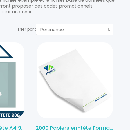
e fichier exemple et le fichier base de données que
urront proposer des codes promotionnels
 pour un envoi.
Trier par :
1 000 papiers à en-tête A4 90g
2000 Papiers en-tête Format A4 90g offset