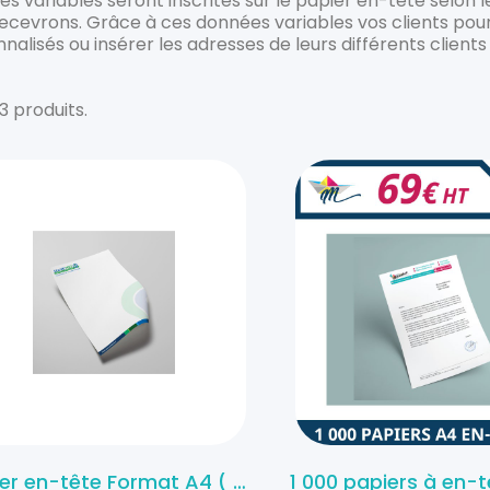
s variables seront inscrites sur le papier en-tête selon l
ecevrons. Grâce à ces données variables vos clients po
nalisés ou insérer les adresses de leurs différents clients
 3 produits.
Papier en-tête Format A4 ( 21x 29,7 cm )