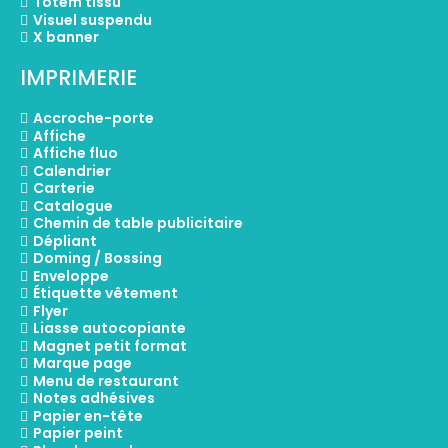
Totem tissu
Visuel suspendu
X banner
IMPRIMERIE
Accroche-porte
Affiche
Affiche fluo
Calendrier
Carterie
Catalogue
Chemin de table publicitaire
Dépliant
Doming / Bossing
Enveloppe
Étiquette vêtement
Flyer
Liasse autocopiante
Magnet petit format
Marque page
Menu de restaurant
Notes adhésives
Papier en-tête
Papier peint