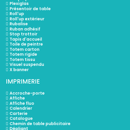
Plexiglas
Présentoir de table
Roll'up
Roll'up extérieur
Rubalise
Ruban adhésif
Stop trottoir
Tapis d'accueil
Toile de peintre
Totem carton
Totem rigide
Totem tissu
Visuel suspendu
X banner
IMPRIMERIE
Accroche-porte
Affiche
Affiche fluo
Calendrier
Carterie
Catalogue
Chemin de table publicitaire
Dépliant